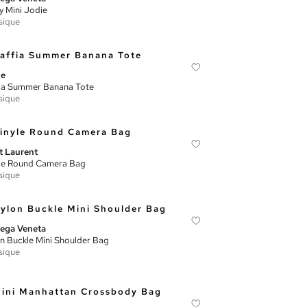
y Mini Jodie
sique
oe
ia Summer Banana Tote
sique
t Laurent
le Round Camera Bag
sique
ega Veneta
n Buckle Mini Shoulder Bag
sique