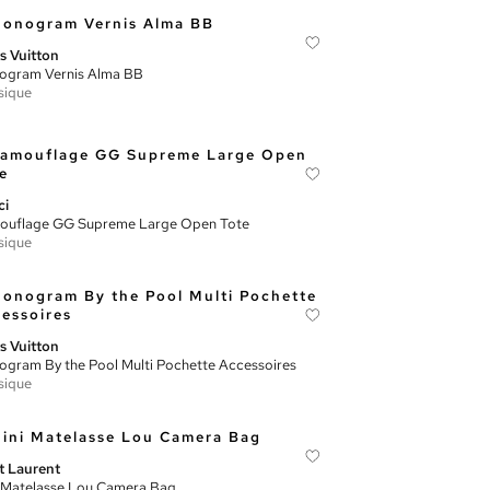
s Vuitton
ogram Vernis Alma BB
sique
ci
ouflage GG Supreme Large Open Tote
sique
s Vuitton
gram By the Pool Multi Pochette Accessoires
sique
t Laurent
 Matelasse Lou Camera Bag