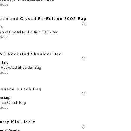
sique
da
n and Crystal Re-Edition 2005 Bag
sique
ntino
Rockstud Shoulder Bag
sique
nciaga
co Clutch Bag
sique
ega Veneta