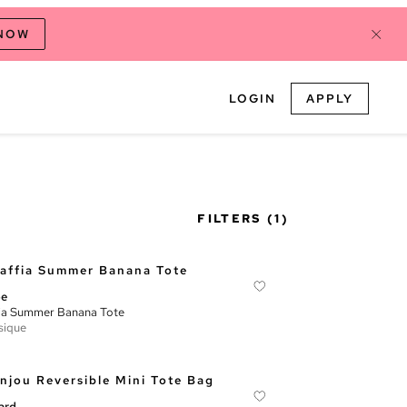
 NOW
LOGIN
APPLY
FILTERS
(1)
oe
ia Summer Banana Tote
sique
ard