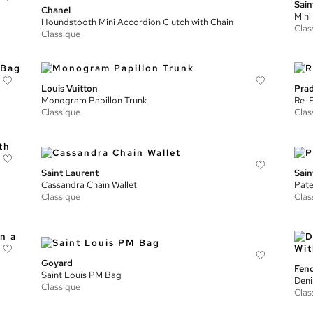
Sain
Chanel
Mini
Houndstooth Mini Accordion Clutch with Chain
Clas
Classique
Louis Vuitton
Pra
Monogram Papillon Trunk
Re-E
Classique
Clas
Saint Laurent
Sain
Cassandra Chain Wallet
Pate
Classique
Clas
Goyard
Fend
Saint Louis PM Bag
Deni
Classique
Clas