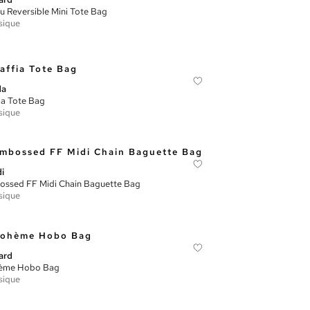
u Reversible Mini Tote Bag
sique
da
ia Tote Bag
sique
i
ssed FF Midi Chain Baguette Bag
sique
ard
ème Hobo Bag
sique