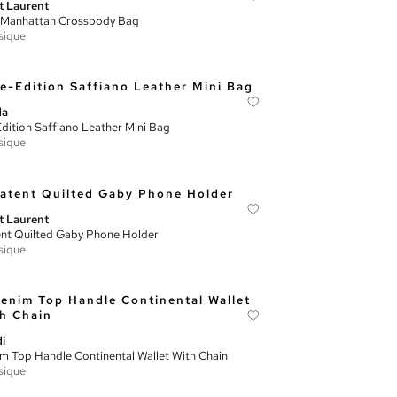
t Laurent
 Manhattan Crossbody Bag
sique
da
dition Saffiano Leather Mini Bag
sique
t Laurent
nt Quilted Gaby Phone Holder
sique
i
m Top Handle Continental Wallet With Chain
sique