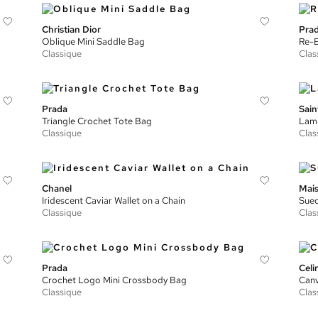
Christian Dior
Pra
Oblique Mini Saddle Bag
Re-E
Classique
Clas
Prada
Sain
Triangle Crochet Tote Bag
Lamb
Classique
Clas
Chanel
Mais
Iridescent Caviar Wallet on a Chain
Sued
Classique
Clas
Prada
Celi
Crochet Logo Mini Crossbody Bag
Can
Classique
Clas