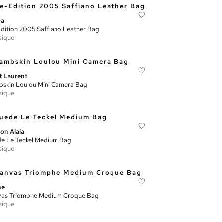
da
dition 2005 Saffiano Leather Bag
sique
t Laurent
skin Loulou Mini Camera Bag
sique
on Alaia
e Le Teckel Medium Bag
sique
ne
vas Triomphe Medium Croque Bag
sique