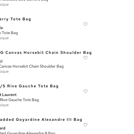
sique
da
y Tote Bag
sique
ci
anvas Horsebit Chain Shoulder Bag
sique
t Laurent
Rive Gauche Tote Bag
sique
ard
ed Goyardine Alexandre III Bag