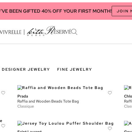
'VE BEEN GIFTED 40% OFF YOUR FIRST MONTH!
JOIN
DESIGNER JEWELRY
FINE JEWELRY
Prada
Chl
Raffia and Wooden Beads Tote Bag
Raff
Classique
Clas
Saint Laurent
Goy