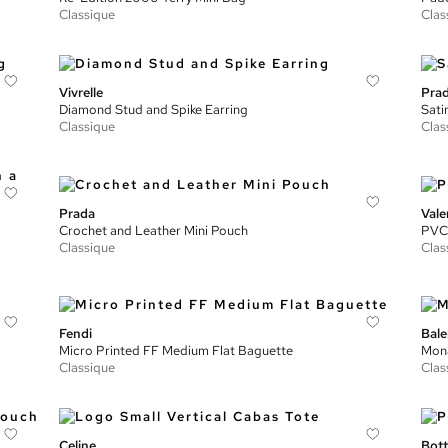
Classique
Clas
Vivrelle
Pra
Diamond Stud and Spike Earring
Sati
Classique
Clas
Prada
Vale
Crochet and Leather Mini Pouch
PVC 
Classique
Clas
Fendi
Bale
Micro Printed FF Medium Flat Baguette
Mona
Classique
Clas
Celine
Bott