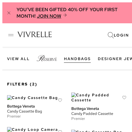
YOU'VE BEEN GIFTED 40% OFF YOUR FIRST
MONTH!
JOIN NOW
LOGIN
VIEW ALL
HANDBAGS
DESIGNER JE
FILTERS
(2)
Bottega Veneta
Bottega Veneta
Candy Cassette Bag
Candy Padded Cassette
Premier
Premier