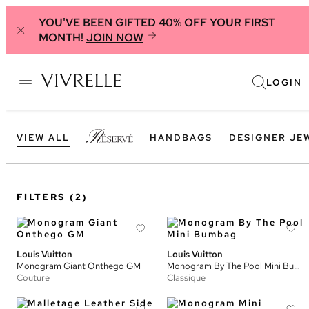
YOU'VE BEEN GIFTED 40% OFF YOUR FIRST
MONTH!
JOIN NOW
LOGIN
VIEW ALL
HANDBAGS
DESIGNER JE
FILTERS
(2)
Louis Vuitton
Louis Vuitton
Monogram Giant Onthego GM
Monogram By The Pool Mini Bumbag
Couture
Classique