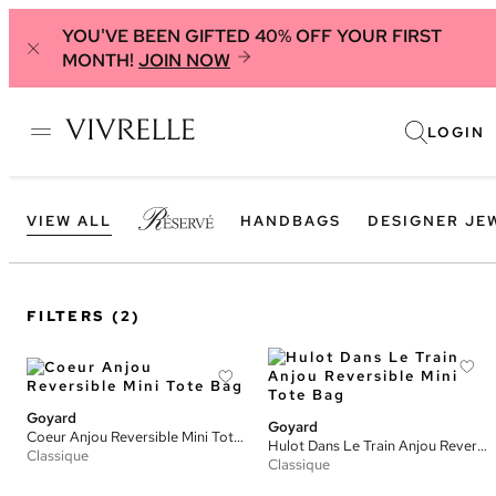
YOU'VE BEEN GIFTED 40% OFF YOUR FIRST
MONTH!
JOIN NOW
LOGIN
VIEW ALL
HANDBAGS
DESIGNER JE
FILTERS
(2)
Goyard
Goyard
Coeur Anjou Reversible Mini Tote Bag
Hulot Dans Le Train Anjou Reversible Mini Tote Bag
Classique
Classique