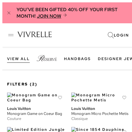
YOU'VE BEEN GIFTED 40% OFF YOUR FIRST
MONTH!
JOIN NOW
LOGIN
VIEW ALL
HANDBAGS
DESIGNER JE
FILTERS
(2)
Louis Vuitton
Louis Vuitton
Monogram Game on Coeur Bag
Monogram Micro Pochette Metis
Couture
Classique