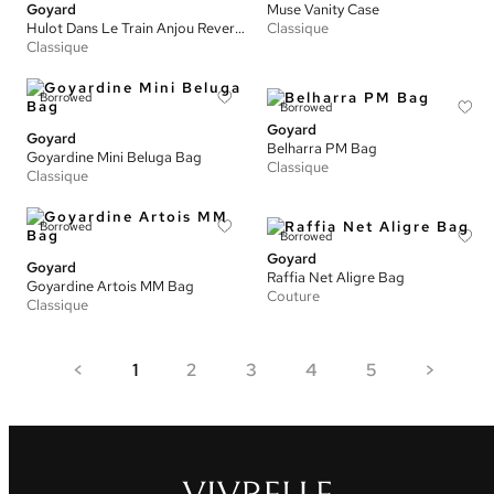
Goyard
Muse Vanity Case
Hulot Dans Le Train Anjou Reversible Mini Tote Bag
Classique
Classique
Borrowed
Borrowed
Goyard
Goyard
Belharra PM Bag
Goyardine Mini Beluga Bag
Classique
Classique
Borrowed
Borrowed
Goyard
Goyard
Raffia Net Aligre Bag
Goyardine Artois MM Bag
Couture
Classique
<
1
2
3
4
5
>