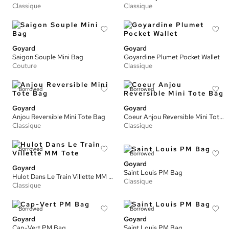
Classique
Classique
Goyard
Goyard
Saigon Souple Mini Bag
Goyardine Plumet Pocket Wallet
Couture
Classique
Borrowed
Borrowed
Goyard
Goyard
Anjou Reversible Mini Tote Bag
Coeur Anjou Reversible Mini Tote Bag
Classique
Classique
Borrowed
Borrowed
Goyard
Goyard
Saint Louis PM Bag
Hulot Dans Le Train Villette MM Tote
Classique
Classique
Borrowed
Borrowed
Goyard
Goyard
Cap-Vert PM Bag
Saint Louis PM Bag