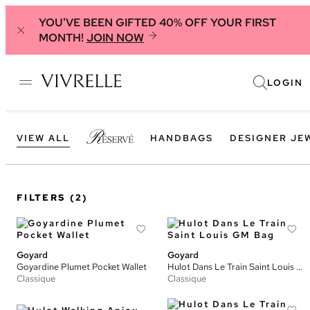
YOU'VE BEEN GIFTED 40% OFF YOUR FIRST
MONTH!
JOIN NOW
LOGIN
VIEW ALL
HANDBAGS
DESIGNER JE
FILTERS
(2)
Goyard
Goyard
Goyardine Plumet Pocket Wallet
Hulot Dans Le Train Saint Louis GM Bag
Classique
Classique